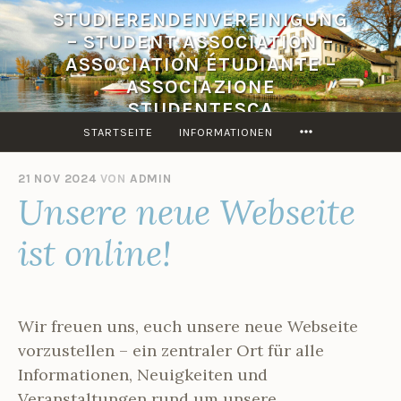
Zum
STUDIERENDENVEREINIGUNG
Inhalt
– STUDENT ASSOCIATION –
springen
ASSOCIATION ÉTUDIANTE –
ASSOCIAZIONE
STUDENTESCA
MORE
STARTSEITE
INFORMATIONEN
21 NOV 2024
VON
ADMIN
Unsere neue Webseite
ist online!
Wir freuen uns, euch unsere neue Webseite
vorzustellen – ein zentraler Ort für alle
Informationen, Neuigkeiten und
Veranstaltungen rund um unsere